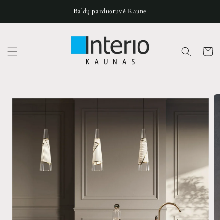
Pereiti
prie
Baldų parduotuvė Kaune
turinio
Krepšeli
Pereiti prie
produkto
informacijos