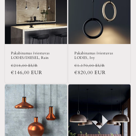
Pakabinamas šviestuvas
Pakabinamas šviestuvas
LODES/DIESEL, Rain
LODES, Ivy
Įprasta
Išpardavimo
Įprasta
Išpardavim
€218,00 EUR
€1.170,00 EUR
kaina
€146,00 EUR
kaina
kaina
€820,00 EUR
kaina