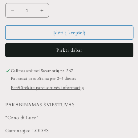
Sumažinti
Padidinti
Pakabinamas
Pakabinamas
šviestuvas
šviestuvas
LODES,
LODES,
Įdėti į krepšelį
Cono
Cono
di
di
Pirkti dabar
Luce
Luce
kiekį
kiekį
Galimas atsiimti
Savanorių pr. 267
Paprastai paruošiama per 2-4 dienas
Peržiūrėkite parduotuvės informaciją
PAKABINAMAS ŠVIESTUVAS
"Cono di Luce"
Gamintojas: LODES