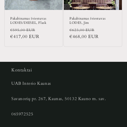
Pakabinamas šviestuvas
Pakabinamas šviestuvas
LODES/DIESEL, Flask
LODES, Jim
Įprasta
Išpardavimo
Įprasta
Išpardavimo
€595,00 EUR
€623,00 EUR
kaina
€417,00 EUR
kaina
kaina
€468,00 EUR
kaina
Kontaktai
UAB Interio Kaunas
Savanorių pr. 267, Kaunas, 50132 Kauno m. sav.
065972525