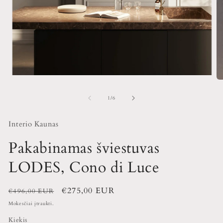
iš
1
/
6
Interio Kaunas
Pakabinamas šviestuvas
LODES, Cono di Luce
Įprasta
Išpardavimo
€275,00 EUR
€496,00 EUR
kaina
kaina
Mokesčiai įtraukti.
Kiekis