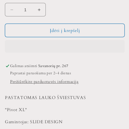
Sumažinti
Padidinti
Pastatomas
Pastatomas
lauko
lauko
šviestuvas
šviestuvas
Įdėti į krepšelį
SLIDE
SLIDE
DESIGN,
DESIGN,
Pivot
Pivot
XL
XL
kiekį
kiekį
Galimas atsiimti
Savanorių pr. 267
Paprastai paruošiama per 2-4 dienas
Peržiūrėkite parduotuvės informaciją
PASTATOMAS LAUKO ŠVIESTUVAS
"Pivot XL"
Gamintojas: SLIDE DESIGN