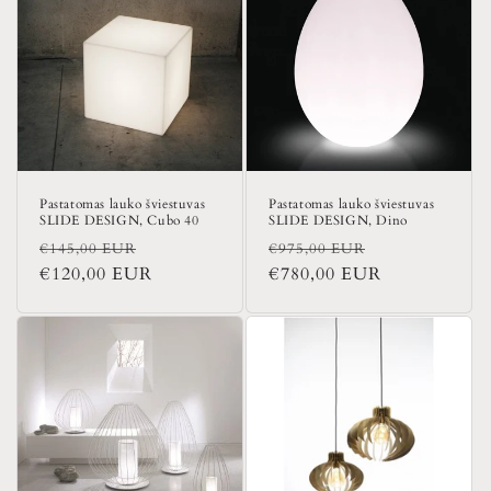
Pastatomas lauko šviestuvas
Pastatomas lauko šviestuvas
SLIDE DESIGN, Cubo 40
SLIDE DESIGN, Dino
Įprasta
Išpardavimo
Įprasta
Išpardavimo
€145,00 EUR
€975,00 EUR
kaina
€120,00 EUR
kaina
kaina
€780,00 EUR
kaina