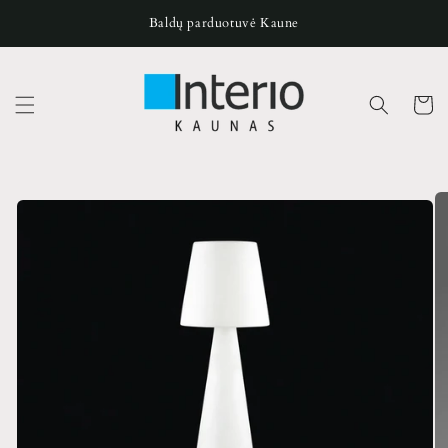
Pereiti
prie
Baldų parduotuvė Kaune
turinio
Krepšeli
Pereiti prie
produkto
informacijos