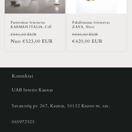
Pastatomas šviestuvas
Pakabinamas šviestuvas
KARMAN ITALIA, Cell
ZAVA, Slices
Įprasta
Išpardavimo
Įprasta
Išpardavimo
€581,00 EUR
€850,00 EUR
kaina
Nuo €523,00 EUR
kaina
kaina
€420,00 EUR
kaina
Kontaktai
UAB Interio Kaunas
Savanorių pr. 267, Kaunas, 50132 Kauno m. sav.
065972525