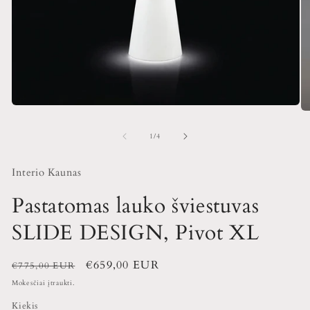
iš
1
/
4
Interio Kaunas
Pastatomas lauko šviestuvas
SLIDE DESIGN, Pivot XL
Įprasta
Išpardavimo
€659,00 EUR
€775,00 EUR
kaina
kaina
Mokesčiai įtraukti.
Kiekis