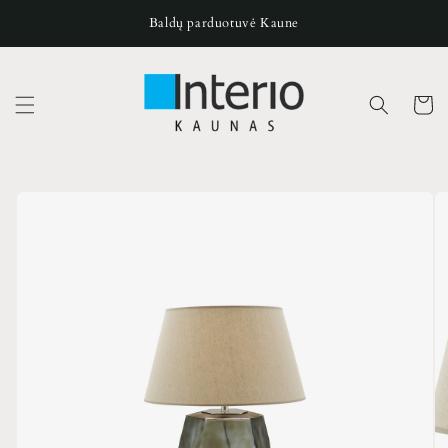
Pereiti
prie
Baldų parduotuvė Kaune
turinio
Krepšeli
Pereiti prie
produkto
informacijos