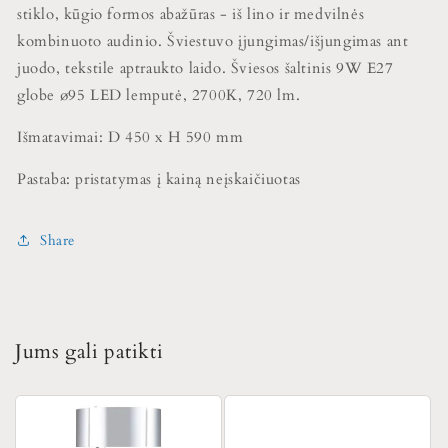
stiklo, kūgio formos abažūras - iš lino ir medvilnės
kombinuoto audinio. Šviestuvo įjungimas/išjungimas ant
juodo, tekstile aptraukto laido. Šviesos šaltinis 9W E27
globe ø95 LED lemputė, 2700K, 720 lm.
Išmatavimai: D 450 x H 590 mm
Pastaba: pristatymas į kainą neįskaičiuotas
Share
Jums gali patikti