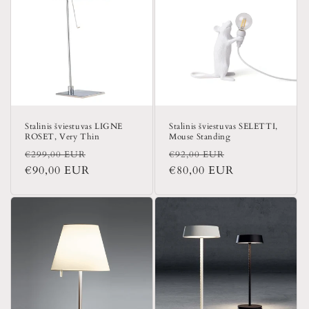
Stalinis šviestuvas LIGNE
Stalinis šviestuvas SELETTI,
ROSET, Very Thin
Mouse Standing
Įprasta
Išpardavimo
Įprasta
Išpardavimo
€299,00 EUR
€92,00 EUR
kaina
€90,00 EUR
kaina
kaina
€80,00 EUR
kaina