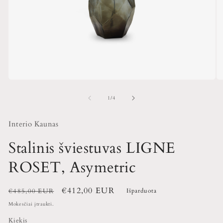
iš
1
/
4
Interio Kaunas
Stalinis šviestuvas LIGNE
ROSET, Asymetric
Įprasta
Išpardavimo
€412,00 EUR
€485,00 EUR
Išparduota
kaina
kaina
Mokesčiai įtraukti.
Kiekis