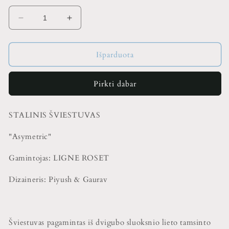
Sumažinti
Padidinti
Stalinis
Stalinis
šviestuvas
šviestuvas
LIGNE
LIGNE
Išparduota
ROSET,
ROSET,
Asymetric
Asymetric
Pirkti dabar
kiekį
kiekį
STALINIS ŠVIESTUVAS
"Asymetric"
Gamintojas: LIGNE ROSET
Dizaineris: Piyush & Gaurav
Šviestuvas pagamintas iš dvigubo sluoksnio lieto tamsinto