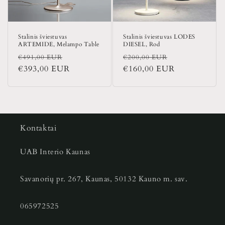
Stalinis šviestuvas
Stalinis šviestuvas LODES
ARTEMIDE, Melampo Table
DIESEL, Rod
Įprasta
Išpardavimo
Įprasta
Išpardavimo
€491,00 EUR
€200,00 EUR
kaina
€393,00 EUR
kaina
kaina
€160,00 EUR
kaina
Kontaktai
UAB Interio Kaunas
Savanorių pr. 267, Kaunas, 50132 Kauno m. sav.
065972525