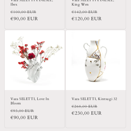
Ibex
King Wen
Įprasta
Išpardavimo
Įprasta
Išpardavimo
€100,00 EUR
€142,00 EUR
kaina
€90,00 EUR
kaina
kaina
€120,00 EUR
kaina
Vaza SELETTI, Love In
Vaza SELETTI, Kintsugi 32
Bloom
Įprasta
Išpardavimo
€268,00 EUR
Įprasta
Išpardavimo
€93,00 EUR
kaina
€230,00 EUR
kaina
kaina
€90,00 EUR
kaina