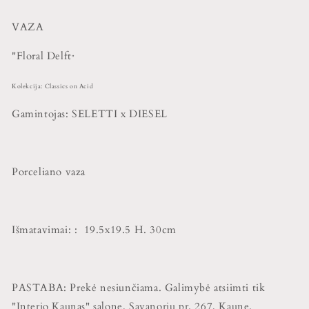
VAZA
"Floral Delft
"
Kolekcija: Classics on Acid
Gamintojas: SELETTI x DIESEL
Porceliano vaza
Išmatavimai:
: 19.5x19.5 H. 30cm
PASTABA: Prekė nesiunčiama. Galimybė atsiimti tik
"Interio Kaunas" salone, Savanorių pr. 267, Kaune.