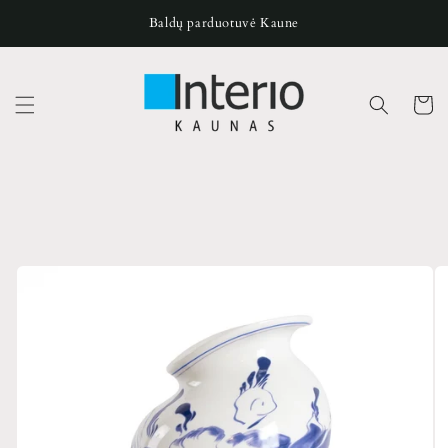
Pereiti
prie
Baldų parduotuvė Kaune
turinio
Krepšeli
Pereiti prie
produkto
informacijos