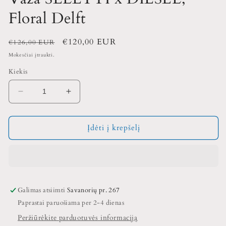
Floral Delft
Įprasta
Išpardavimo
€120,00 EUR
€126,00 EUR
kaina
kaina
Mokesčiai įtraukti.
Kiekis
Sumažinti
Padidinti
Vaza
Vaza
SELETTI
SELETTI
x
x
Įdėti į krepšelį
DIESEL,
DIESEL,
Floral
Floral
Delft
Delft
kiekį
kiekį
Galimas atsiimti
Savanorių pr. 267
Paprastai paruošiama per 2-4 dienas
Peržiūrėkite parduotuvės informaciją